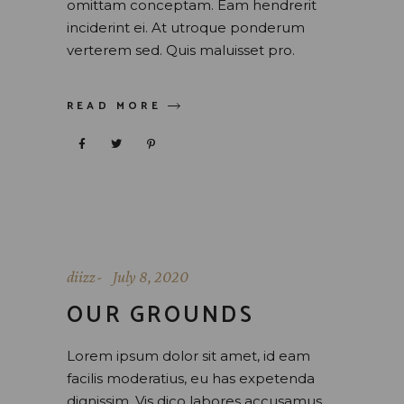
omittam conceptam. Eam hendrerit
inciderint ei. At utroque ponderum
verterem sed. Quis maluisset pro.
READ MORE
diizz
July 8, 2020
OUR GROUNDS
Lorem ipsum dolor sit amet, id eam
facilis moderatius, eu has expetenda
dignissim. Vis dico labores accusamus