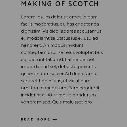
MAKING OF SCOTCH
Lorem ipsum dolor sit amet, id eam
facilis moderatius, eu has expetenda
dignissim. Vis dico labores accusamus
ei, modolamt salutatus ius ei, usu ad
hendrerit. An modus invidunt
conceptam usu. Per eius voluptatibus
ad, per sint tation id. Latine perpet
imperdiet ad vel, detracto periculis
quaerendum sea ei. Ad duo utamur
saperet honestatis, et vix utinam
omittam conceptam. Eam hendrerit
inciderint ei. At utroque ponderum
verterem sed. Quis maluisset pro.
READ MORE