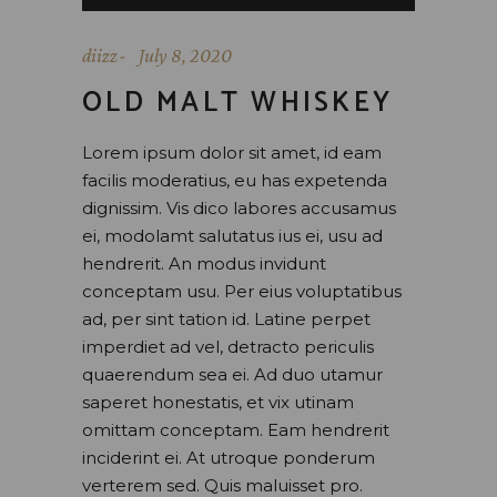
Player
diizz
July 8, 2020
OLD MALT WHISKEY
Lorem ipsum dolor sit amet, id eam
facilis moderatius, eu has expetenda
dignissim. Vis dico labores accusamus
ei, modolamt salutatus ius ei, usu ad
hendrerit. An modus invidunt
conceptam usu. Per eius voluptatibus
ad, per sint tation id. Latine perpet
imperdiet ad vel, detracto periculis
quaerendum sea ei. Ad duo utamur
saperet honestatis, et vix utinam
omittam conceptam. Eam hendrerit
inciderint ei. At utroque ponderum
verterem sed. Quis maluisset pro.