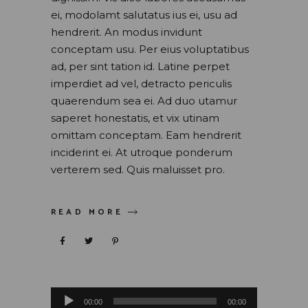
ei, modolamt salutatus ius ei, usu ad
hendrerit. An modus invidunt
conceptam usu. Per eius voluptatibus
ad, per sint tation id. Latine perpet
imperdiet ad vel, detracto periculis
quaerendum sea ei. Ad duo utamur
saperet honestatis, et vix utinam
omittam conceptam. Eam hendrerit
inciderint ei. At utroque ponderum
verterem sed. Quis maluisset pro.
READ MORE
Audio
00:00
00:00