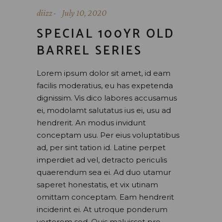
diizz
July 10, 2020
SPECIAL 100YR OLD
BARREL SERIES
Lorem ipsum dolor sit amet, id eam
facilis moderatius, eu has expetenda
dignissim. Vis dico labores accusamus
ei, modolamt salutatus ius ei, usu ad
hendrerit. An modus invidunt
conceptam usu. Per eius voluptatibus
ad, per sint tation id. Latine perpet
imperdiet ad vel, detracto periculis
quaerendum sea ei. Ad duo utamur
saperet honestatis, et vix utinam
omittam conceptam. Eam hendrerit
inciderint ei. At utroque ponderum
verterem sed. Quis maluisset pro.