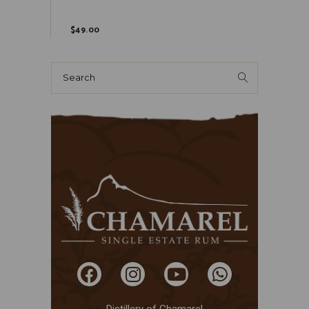
$
49.00
Distillery of Chamarel