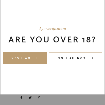
Lorem ipsum dolor sit amet, id eam
facilis moderatius, eu has expetenda
dignissim. Vis dico labores accusamus
ei, modolamt salutatus ius ei, usu ad
hendrerit. An modus invidunt
Age verification
conceptam usu. Per eius voluptatibus
ARE YOU OVER 18?
ad, per sint tation id. Latine perpet
imperdiet ad vel, detracto periculis
quaerendum sea ei. Ad duo utamur
saperet honestatis, et vix utinam
YES I AM
NO I AM NOT
omittam conceptam. Eam hendrerit
inciderint ei. At utroque ponderum
verterem sed. Quis maluisset pro.
READ MORE