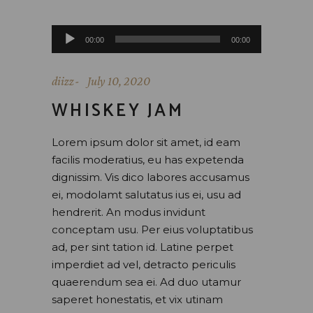
Audio
00:00
00:00
Player
diizz
July 10, 2020
WHISKEY JAM
Lorem ipsum dolor sit amet, id eam
facilis moderatius, eu has expetenda
dignissim. Vis dico labores accusamus
ei, modolamt salutatus ius ei, usu ad
hendrerit. An modus invidunt
conceptam usu. Per eius voluptatibus
ad, per sint tation id. Latine perpet
imperdiet ad vel, detracto periculis
quaerendum sea ei. Ad duo utamur
saperet honestatis, et vix utinam