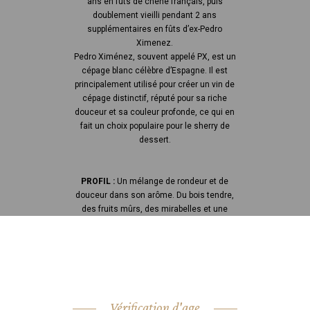
ans en fûts de chêne français, puis
doublement vieilli pendant 2 ans
supplémentaires en fûts d’ex-Pedro
Ximenez.
Pedro Ximénez, souvent appelé PX, est un
cépage blanc célèbre d’Espagne. Il est
principalement utilisé pour créer un vin de
cépage distinctif, réputé pour sa riche
douceur et sa couleur profonde, ce qui en
fait un choix populaire pour le sherry de
dessert.
PROFIL :
Un mélange de rondeur et de
douceur dans son arôme. Du bois tendre,
des fruits mûrs, des mirabelles et une
pointe de vanille émergent, menant à une
finale moelleuse de pur jus de canne.
Vérification d'age