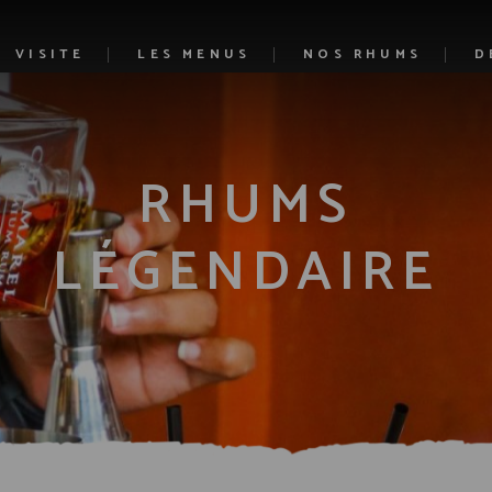
VISITE
LES MENUS
NOS RHUMS
D
a distillerie
Notre
La visite guidée
Nos 
RHUMS
Le restaurant
LÉGENDAIRE