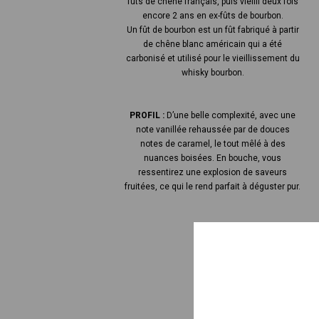
fûts de chêne français, puis vieilli deux fois
encore 2 ans en ex-fûts de bourbon.
Un fût de bourbon est un fût fabriqué à partir
de chêne blanc américain qui a été
carbonisé et utilisé pour le vieillissement du
whisky bourbon.
PROFIL :
D’une belle complexité, avec une
note vanillée rehaussée par de douces
notes de caramel, le tout mêlé à des
nuances boisées. En bouche, vous
ressentirez une explosion de saveurs
fruitées, ce qui le rend parfait à déguster pur.