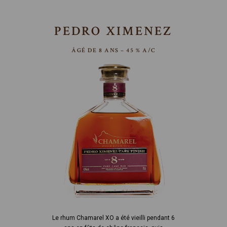
PEDRO XIMENEZ
ÂGÉ DE 8 ANS – 45 % A/C
Le rhum Chamarel XO a été vieilli pendant 6