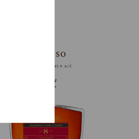
OLOROSO
ÂGÉ DE 8 ANS – 45 % A/C