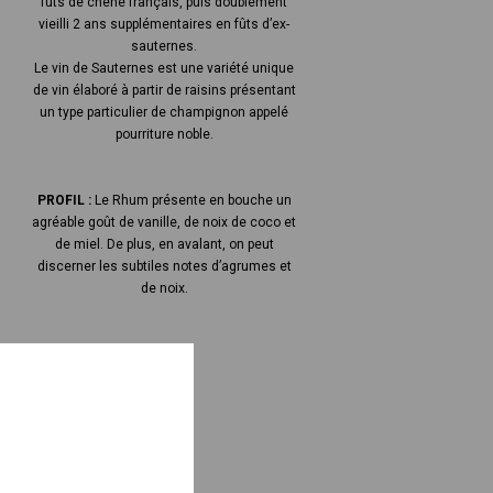
fûts de chêne français, puis doublement
vieilli 2 ans supplémentaires en fûts d’ex-
sauternes.
Le vin de Sauternes est une variété unique
de vin élaboré à partir de raisins présentant
un type particulier de champignon appelé
pourriture noble.
PROFIL :
Le Rhum présente en bouche un
agréable goût de vanille, de noix de coco et
de miel. De plus, en avalant, on peut
discerner les subtiles notes d’agrumes et
de noix.