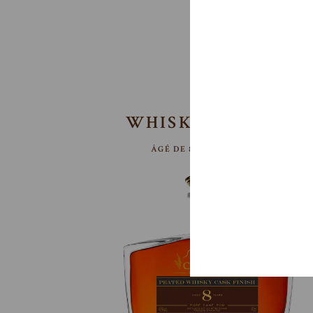
WHISKY TOURBE
ÂGÉ DE 8 ANS – 45 % A/C