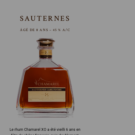
SAUTERNES
ÂGÉ DE 8 ANS – 45 % A/C
Le rhum Chamarel XO a été vieilli 6 ans en