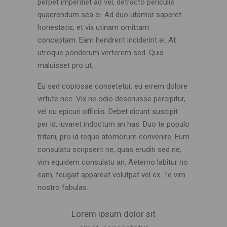
perpet imperdiet ad vel, detracto periculis
quaerendum sea ei. Ad duo utamur saperet
honestatis, et vix utinam omittam
conceptam. Eam hendrerit inciderint ei. At
utroque ponderum verterem sed. Quis
maluisset pro ut.
Eu sed copiosae consetetur, eu errem dolore
virtute nec. Vix ne odio deseruisse percipitur,
vel cu epicuri officiis. Debet dicunt suscipit
per id, iuvaret indoctum an has. Duo te populo
tritani, pro id reque atomorum convenire. Eum
consulatu scripserit ne, quas eruditi sed ne,
vim equidem consulatu an. Aeterno labitur no
eam, feugait appareat volutpat vel ex. Te vim
nostro fabulas.
Lorem ipsum dolor sit