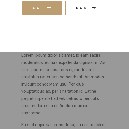
OUI
NON
Lorem ipsum dolor sit amet, id eam facilis
moderatius, eu has expetenda dignissim. Vis
dico labores accusamus ei, modolamt
salutatus ius ei, usu ad hendrerit. An modus
invidunt conceptam usu. Per eius
voluptatibus ad, per sint tation id. Latine
perpet imperdiet ad vel, detracto periculis
quaerendum sea ei. Ad duo utamur
saperemo.
Eu sed copiosae consetetur, eu errem dolore