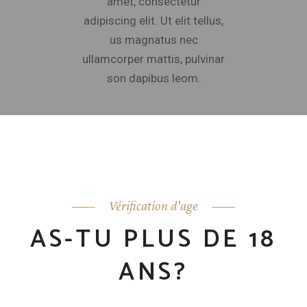
amet, consectetur
adipiscing elit. Ut elit tellus,
us magnatus nec
ullamcorper mattis, pulvinar
son dapibus leom.
Lorem ipsum dolor sit amet, id eam facilis
moderatius, eu has expetenda dignissim. Vis
dico labores accusamus ei, modolamt
salutatus ius ei, usu ad hendrerit. An modus
invidunt conceptam usu. Per eius
Vérification d'age
voluptatibus ad, per sint tation id. Latine
perpet imperdiet ad vel, detracto periculis
AS-TU PLUS DE 18
quaerendum sea ei.
ANS?